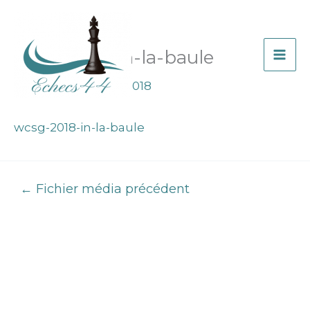
Aller
au
contenu
wcsg-2018-in-la-baule
Par
Laetitia
/
6 juin 2018
wcsg-2018-in-la-baule
←
Fichier média précédent