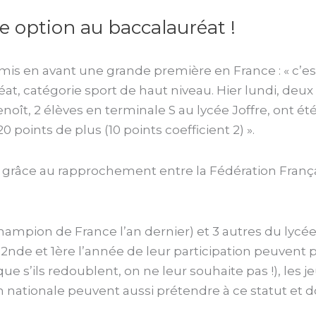
 option au baccalauréat !
 mis en avant une grande première en France : « c’est
t, catégorie sport de haut niveau. Hier lundi, deux 
noît, 2 élèves en terminale S au lycée Joffre, ont ét
 points de plus (10 points coefficient 2) ».
grâce au rapprochement entre la Fédération França
hampion de France l’an dernier) et 3 autres du lycée 
2nde et 1ère l’année de leur participation peuvent pr
ue s’ils redoublent, on ne leur souhaite pas !), les j
n nationale peuvent aussi prétendre à ce statut et d