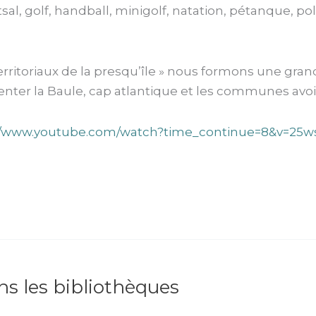
futsal, golf, handball, minigolf, natation, pétanque, po
es territoriaux de la presqu’île » nous formons une g
senter la Baule, cap atlantique et les communes avoi
//www.youtube.com/watch?time_continue=8&v=
ans les bibliothèques